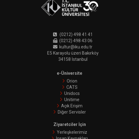
(0212) 498 41 41
(0212) 498 43 06
kultur@iku.edu.tr
E5 Karayolu üzeri Bakırköy
34158 İstanbul
e-Üniversite
Orion
CATS
Unidocs
Unitime
Açık Erişim
Diğer Servisler
Ziyaretciler İçin
Yerleşkelerimiz
İnsan Kaynakları