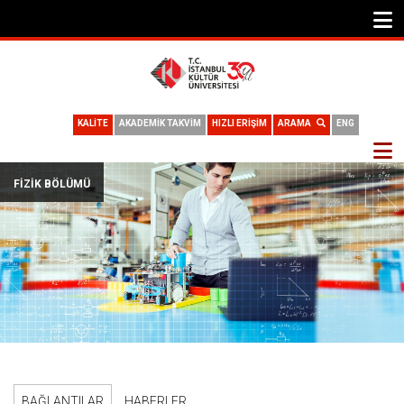
KALİTE
AKADEMİK TAKVİM
HIZLI ERİŞİM
ARAMA
ENG
FIZIK BÖLÜMÜ
BAĞLANTILAR
HABERLER